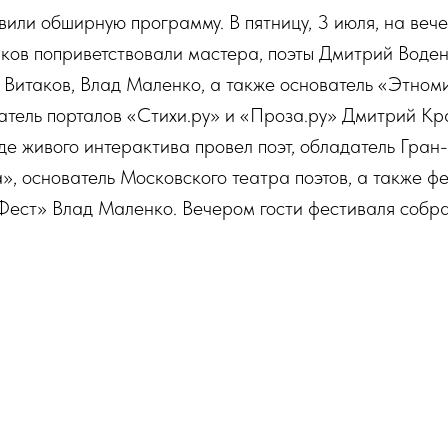
овили обширную программу. В пятницу, 3 июля, на веч
иков поприветствовали мастера, поэты Дмитрий Воде
 Витаков, Влад Маленко, а также основатель «Этном
тель порталов «Стихи.ру» и «Проза.ру» Дмитрий Кр
де живого интерактива провел поэт, обладатель Гран
», основатель Московского театра поэтов, а также ф
ест» Влад Маленко. Вечером гости фестиваля собрал
ть с чтением своих стихов, исполнить песни под гита
щаться с мастерами. Специальным гостем стал извес
организатор и член жюри многих фестивалей авторск
ьшим импровизированным концертом.
, на Главной сцене состоялось торжественное открыти
участие президент Российского союза писателей, осн