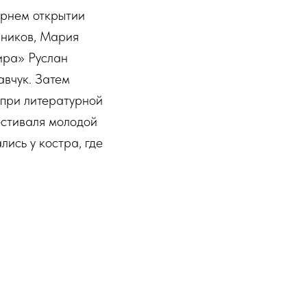
ернем открытии
нников, Мария
ира» Руслан
авчук. Затем
-при литературной
естиваля молодой
ись у костра, где
ру, а также
тный бард
ой песни. Он
е фестиваля. В
ователь порталов