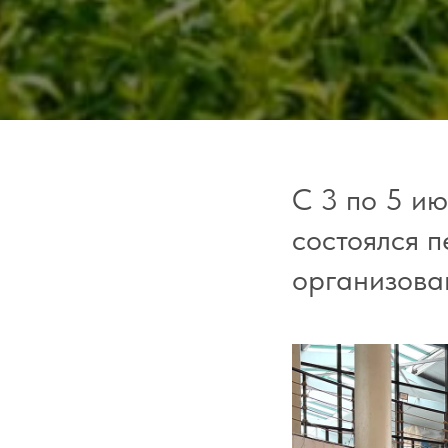
С 3 по 5 и
состоялся 
организова