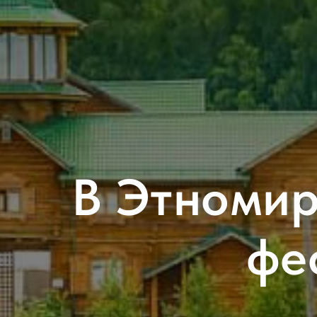
В Этномир
фе