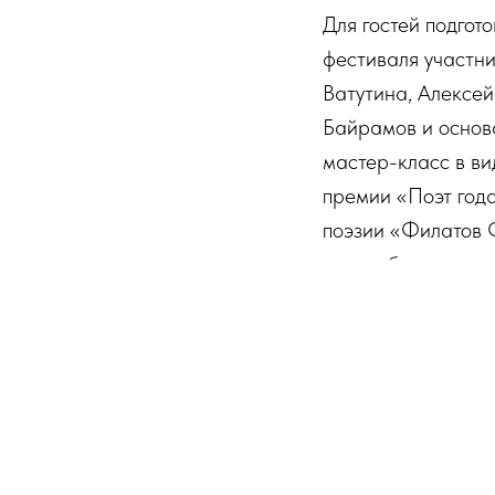
Для гостей подгот
фестиваля участн
Ватутина, Алексей
Байрамов и основа
мастер-класс в ви
премии «Поэт года
поэзии «Филатов Ф
можно было выступи
неформально пооб
Алексей Витаков, 
выступил с небол
В субботу, 4 июля
открытии приняли 