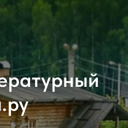
тературный
.ру